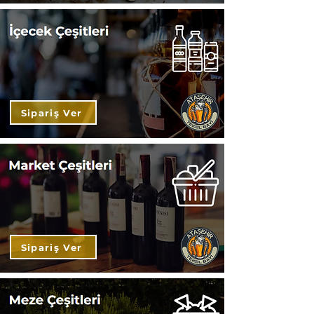
Sipariş Ver
Sipariş Ver