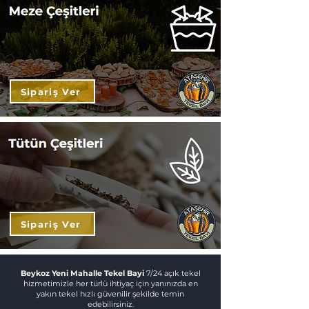
Sipariş Ver
Sipariş Ver
Beykoz Yeni Mahalle Tekel Bayi
7/24 açık tekel
hizmetimizle her türlü ihtiyaç için yanınızda en
yakın tekel hızlı güvenilir şekilde temin
edebilirsiniz.