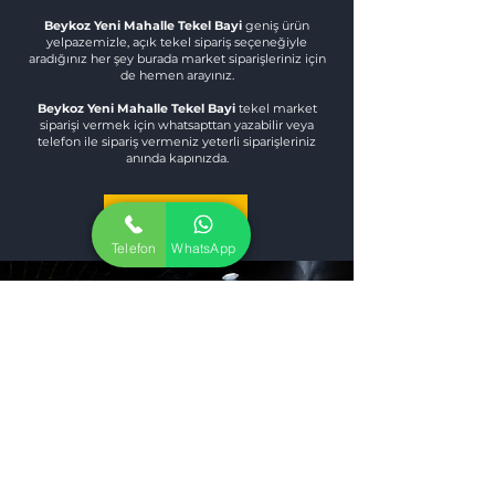
Beykoz Yeni Mahalle Tekel Bayi
geniş ürün
yelpazemizle, açık tekel sipariş seçeneğiyle
aradığınız her şey burada market siparişleriniz için
de hemen arayınız.
Beykoz Yeni Mahalle Tekel Bayi
tekel market
siparişi vermek için whatsapttan yazabilir veya
telefon ile sipariş vermeniz yeterli siparişleriniz
anında kapınızda.
HEMEN ARA
Telefon
WhatsApp