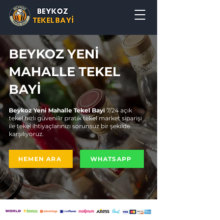
BEYKOZ YENİ
MAHALLE TEKEL
BAYİ
Beykoz Yeni Mahalle Tekel Bayi
7/24 açık
tekel hızlı güvenilir pratik tekel market siparişi
ile tekel ihtiyaçlarınızı sorunsuz bir şekilde
karşılıyoruz.
HEMEN ARA
WHATSAPP