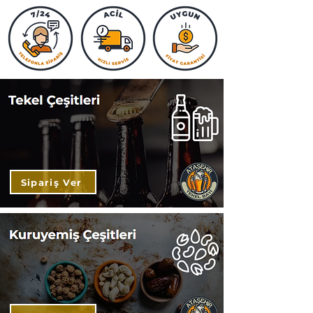
Sipariş Ver